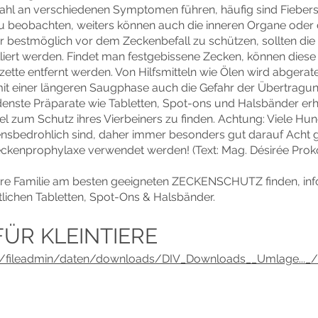
zahl an verschiedenen Symptomen führen, häufig sind Fiebers
beobachten, weiters können auch die inneren Organe oder d
r bestmöglich vor dem Zeckenbefall zu schützen, sollten di
liert werden. Findet man festgebissene Zecken, können diese
ette entfernt werden. Von Hilfsmitteln wie Ölen wird abgerat
 mit einer längeren Saugphase auch die Gefahr der Übertragun
nste Präparate wie Tabletten, Spot-ons und Halsbänder erhäl
tel zum Schutz ihres Vierbeiners zu finden. Achtung: Viele Hu
ebensbedrohlich sind, daher immer besonders gut darauf Acht 
Zeckenprophylaxe verwendet werden! (Text: Mag. Désirée Prok
& Ihre Familie am besten geeigneten ZECKENSCHUTZ finden, inf
tlichen Tabletten, Spot-Ons & Halsbänder.
FÜR KLEINTIERE
t/fileadmin/daten/downloads/DIV_Downloads__Umlage..._/Me