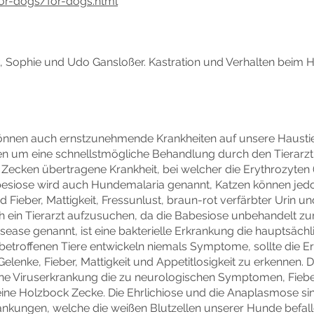
or-dogs/for-dogs.html
, Sophie und Udo Gansloßer. Kastration und Verhalten beim Hu
 können auch ernstzunehmende Krankheiten auf unsere Haustier
en um eine schnellstmögliche Behandlung durch den Tierarz
 Zecken übertragene Krankheit, bei welcher die Erythrozyten 
abesiose wird auch Hundemalaria genannt, Katzen können jedoc
ieber, Mattigkeit, Fressunlust, braun-rot verfärbter Urin un
 ein Tierarzt aufzusuchen, da die Babesiose unbehandelt zu
sease genannt, ist eine bakterielle Erkrankung die hauptsäc
 betroffenen Tiere entwickeln niemals Symptome, sollte die E
elenke, Fieber, Mattigkeit und Appetitlosigkeit zu erkennen.
eine Viruserkrankung die zu neurologischen Symptomen, Fie
meine Holzbock Zecke. Die Ehrlichiose und die Anaplasmose s
nkungen, welche die weißen Blutzellen unserer Hunde befall