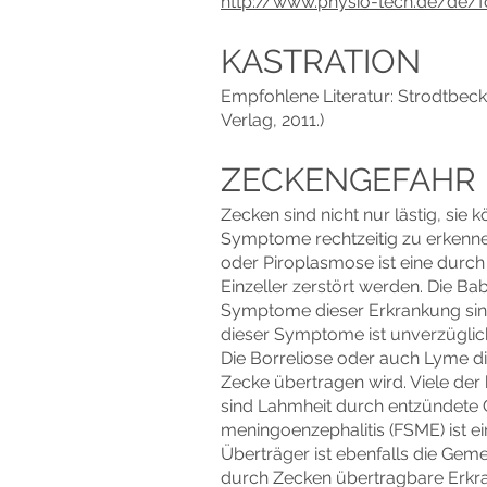
http://www.physio-tech.de/de/f
KASTRATION
Empfohlene Literatur: Strodtbeck
Verlag, 2011.)
ZECKENGEFAHR
Zecken sind nicht nur lästig, sie
Symptome rechtzeitig zu erkenn
oder Piroplasmose ist eine durch
Einzeller zerstört werden. Die B
Symptome dieser Erkrankung sind F
dieser Symptome ist unverzüglich
Die Borreliose oder auch Lyme di
Zecke übertragen wird. Viele der
sind Lahmheit durch entzündete G
meningoenzephalitis (FSME) ist 
Überträger ist ebenfalls die Ge
durch Zecken übertragbare Erkra