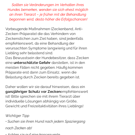
Sollten sie Veränderungen im Verhalten ihres 
Hundes bemerken, wenden sie sich ehest möglich 
an ihren Tierarzt – je früher mit der Behandlung 
begonnen wird, desto höher die Erfolgschancen!
Vorbeugende Maßnahmen (Zeckenband, Anti-
Zecken-Präparate) die das Verhindern von 
Zeckenstichen zum Ziel haben, sind jedenfalls 
empfehlenswert, da eine Behandlung der 
verursachten Symptome langwierig und für ihren 
Liebling sehr belastend sind. 
Das Bewusstsein der Hundebesitzer, dass Zecken 
eine 
unterschätzte Gefahr
 darstellen, ist in den 
meisten Fällen nicht gegeben. Häufig kommen 
Präparate erst dann zum Einsatz, wenn die 
Belastung durch Zecken bereits gegeben ist. 
Daher wollen wir sie darauf hinweisen, dass ein 
ganzjähriger Schutz vor Zecken
empfehlenswert 
ist! Bitte sprechen sie mit ihrem Tierarzt über 
individuelle Lösungen abhängig von Größe, 
Gewicht und Freizeitaktivitäten ihres Lieblings!
Wichtiger Tipp
• 
Suchen sie ihren Hund nach jedem Spaziergang 
nach Zecken ab!
• 
Achten sie auf eine konsequente 