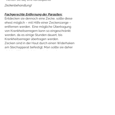
Zeckenbehandlung! 
Fachgerechte Entfernung der Parasiten:
Entdecken sie dennoch eine Zecke, sollte diese 
ehest möglich – mit Hilfe einer Zeckenzange –
entfernen werden.  Eine mögliche Übertragung 
von Krankheitserregern kann so eingeschränkt 
werden, da es einige Stunden dauert, bis 
Krankheitserreger übertragen werden. 
Zecken sind in der Haut durch einen Widerhaken 
am Stechapparat befestigt. Man sollte sie daher 
gleichmäßig und nicht zu stark aus dem 
Stichkanal nach oben herausziehen, damit sie sich 
langsam lösen kann. Ein Drehen der Zecke ist 
nicht empfehlenswert, da dabei häufig Teile der 
Zecke in der Haut steckenbleiben. Besser ist es, 
die Zecke nahe an der Haut zu fassen und 
gleichmäßig von der Einstichstelle geradeheraus 
wegzuziehen. 
Gelingt es nicht die Zecke vollständig zu entfernen, 
fragen sie zeitnah ihren Tierarzt um Hilfe, da 
zurückbleibende Reste Entzündungen verursachen 
können.
Jetzt sind sie ausführlich informiert, um sich vor 
den möglichen Gefahren zu schützen bzw. im 