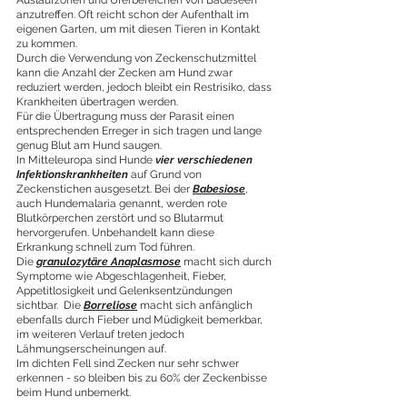
Auslaufzonen und Uferbereichen von Badeseen 
anzutreffen. Oft reicht schon der Aufenthalt im 
eigenen Garten, um mit diesen Tieren in Kontakt 
zu kommen.
Durch die Verwendung von Zeckenschutzmittel 
kann die Anzahl der Zecken am Hund zwar 
reduziert werden, jedoch bleibt ein Restrisiko, dass 
Krankheiten übertragen werden. 
Für die Übertragung muss der Parasit einen 
entsprechenden Erreger in sich tragen und lange 
genug Blut am Hund saugen. 
In Mitteleuropa sind Hunde 
vier verschiedenen 
Infektionskrankheiten
 auf Grund von 
Zeckenstichen ausgesetzt. Bei der 
Babesiose
, 
auch Hundemalaria genannt, werden rote 
Blutkörperchen zerstört und so Blutarmut 
hervorgerufen. Unbehandelt kann diese 
Erkrankung schnell zum Tod führen. 
Die 
granulozytäre Anaplasmose
 macht sich durch 
Symptome wie Abgeschlagenheit, Fieber, 
Appetitlosigkeit und Gelenksentzündungen 
sichtbar.  Die 
Borreliose
 macht sich anfänglich 
ebenfalls durch Fieber und Müdigkeit bemerkbar, 
im weiteren Verlauf treten jedoch 
Lähmungserscheinungen auf.
Im dichten Fell sind Zecken nur sehr schwer 
erkennen - so bleiben bis zu 60% der Zeckenbisse 
beim Hund unbemerkt.