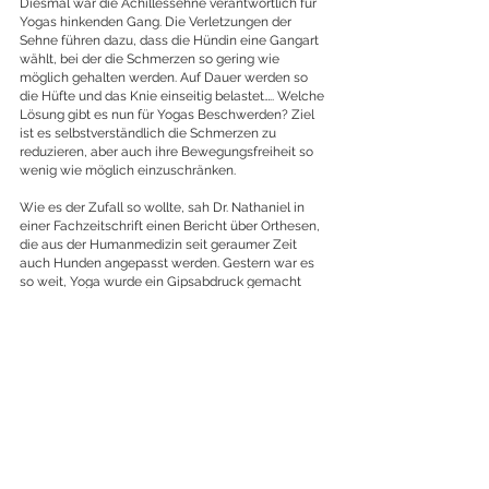
Diesmal war die Achillessehne verantwortlich für 
Yogas hinkenden Gang. Die Verletzungen der 
Sehne führen dazu, dass die Hündin eine Gangart 
wählt, bei der die Schmerzen so gering wie 
möglich gehalten werden. Auf Dauer werden so 
die Hüfte und das Knie einseitig belastet….. Welche 
Lösung gibt es nun für Yogas Beschwerden? Ziel 
ist es selbstverständlich die Schmerzen zu 
reduzieren, aber auch ihre Bewegungsfreiheit so 
wenig wie möglich einzuschränken.
Wie es der Zufall so wollte, sah Dr. Nathaniel in 
einer Fachzeitschrift einen Bericht über Orthesen, 
die aus der Humanmedizin seit geraumer Zeit 
auch Hunden angepasst werden. Gestern war es 
so weit, Yoga wurde ein Gipsabdruck gemacht 
und bereits in ein paar Tagen kann die individuell 
auf Yogas Bedürfnisse abgestimmte Orthese 
abgeholt werden…
Sobald es Neuigkeiten gibt, melden wir uns wieder. 
Bis dahin wünschen wir euch eine schöne Zeit!
Eine Orthese ist ein äußerlich am Körper 
angebrachtes orthopädisches Hilfsmittel, das 
Gelenke, Muskeln oder Knochen entlasten, 
stabilisieren oder richtigstellen soll und dabei deren 