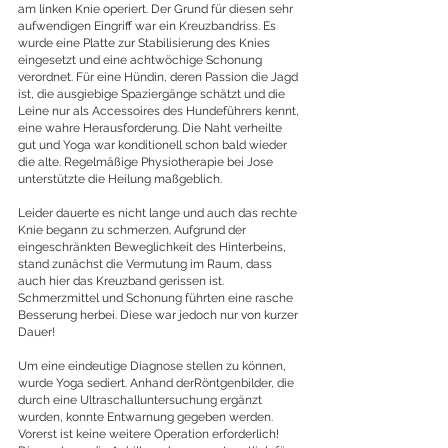
am linken Knie operiert. Der Grund für diesen sehr 
aufwendigen Eingriff war ein Kreuzbandriss. Es 
wurde eine Platte zur Stabilisierung des Knies 
eingesetzt und eine achtwöchige Schonung 
verordnet. Für eine Hündin, deren Passion die Jagd 
ist, die ausgiebige Spaziergänge schätzt und die 
Leine nur als Accessoires des Hundeführers kennt, 
eine wahre Herausforderung. Die Naht verheilte 
gut und Yoga war konditionell schon bald wieder 
die alte. Regelmäßige Physiotherapie bei Jose 
unterstützte die Heilung maßgeblich. 
Leider dauerte es nicht lange und auch das rechte 
Knie begann zu schmerzen. Aufgrund der 
eingeschränkten Beweglichkeit des Hinterbeins, 
stand zunächst die Vermutung im Raum, dass 
auch hier das Kreuzband gerissen ist. 
Schmerzmittel und Schonung führten eine rasche 
Besserung herbei. Diese war jedoch nur von kurzer 
Dauer!
Um eine eindeutige Diagnose stellen zu können, 
wurde Yoga sediert. Anhand derRöntgenbilder, die 
durch eine Ultraschalluntersuchung ergänzt 
wurden, konnte Entwarnung gegeben werden. 
Vorerst ist keine weitere Operation erforderlich! 