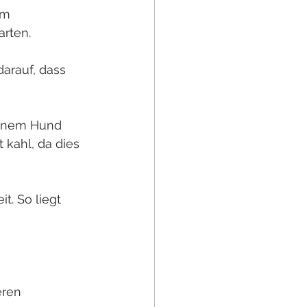
em 
rten.
arauf, dass 
deinem Hund 
kahl, da dies 
t. So liegt 
eren 