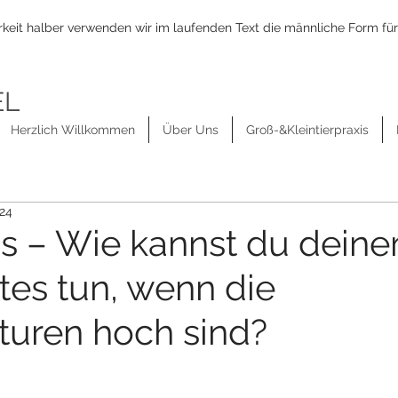
keit halber verwenden wir im laufenden Text die männliche Form für
EL
Herzlich Willkommen
Über Uns
Groß-&Kleintierpraxis
024
ps – Wie kannst du dein
es tun, wenn die
uren hoch sind?