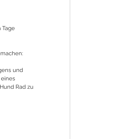
 Tage 
 
u machen:
gens und 
eines 
 Hund Rad zu 