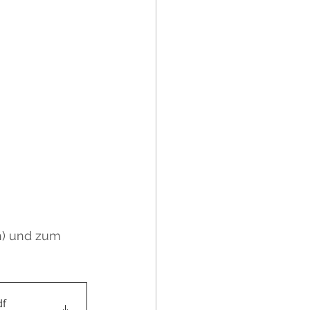
n) und zum 
df