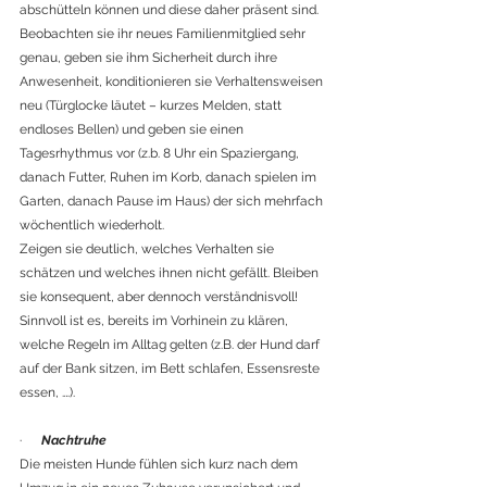
abschütteln können und diese daher präsent sind. 
Beobachten sie ihr neues Familienmitglied sehr 
genau, geben sie ihm Sicherheit durch ihre 
Anwesenheit, konditionieren sie Verhaltensweisen 
neu (Türglocke läutet – kurzes Melden, statt 
endloses Bellen) und geben sie einen 
Tagesrhythmus vor (z.b. 8 Uhr ein Spaziergang, 
danach Futter, Ruhen im Korb, danach spielen im 
Garten, danach Pause im Haus) der sich mehrfach 
wöchentlich wiederholt. 
Zeigen sie deutlich, welches Verhalten sie 
schätzen und welches ihnen nicht gefällt. Bleiben 
sie konsequent, aber dennoch verständnisvoll! 
Sinnvoll ist es, bereits im Vorhinein zu klären, 
welche Regeln im Alltag gelten (z.B. der Hund darf 
auf der Bank sitzen, im Bett schlafen, Essensreste 
essen, ….).
·      
Nachtruhe
Die meisten Hunde fühlen sich kurz nach dem 