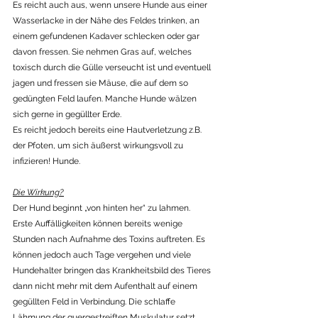
Es reicht auch aus, wenn unsere Hunde aus einer 
Wasserlacke in der Nähe des Feldes trinken, an 
einem gefundenen Kadaver schlecken oder gar 
davon fressen. Sie nehmen Gras auf, welches 
toxisch durch die Gülle verseucht ist und eventuell 
jagen und fressen sie Mäuse, die auf dem so 
gedüngten Feld laufen. Manche Hunde wälzen 
sich gerne in gegüllter Erde.
Es reicht jedoch bereits eine Hautverletzung z.B. 
der Pfoten, um sich äußerst wirkungsvoll zu 
infizieren! Hunde.
Die Wirkung?
Der Hund beginnt „von hinten her“ zu lahmen.
Erste Auffälligkeiten können bereits wenige 
Stunden nach Aufnahme des Toxins auftreten. Es 
können jedoch auch Tage vergehen und viele 
Hundehalter bringen das Krankheitsbild des Tieres 
dann nicht mehr mit dem Aufenthalt auf einem 
gegüllten Feld in Verbindung. Die schlaffe 
Lähmung der quergestreiften Muskulatur setzt 