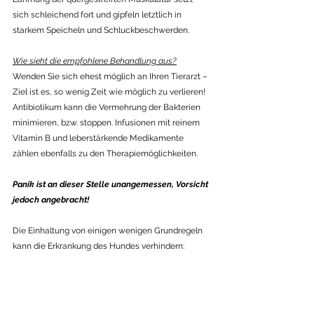
sich schleichend fort und gipfeln letztlich in 
starkem Speicheln und Schluckbeschwerden.
Wie sieht die empfohlene Behandlung aus?
Wenden Sie sich ehest möglich an Ihren Tierarzt – 
Ziel ist es, so wenig Zeit wie möglich zu verlieren!
Antibiotikum kann die Vermehrung der Bakterien 
minimieren, bzw. stoppen. Infusionen mit reinem 
Vitamin B und leberstärkende Medikamente 
zählen ebenfalls zu den Therapiemöglichkeiten.
Panik ist an dieser Stelle unangemessen, Vorsicht 
jedoch angebracht!
Die Einhaltung von einigen wenigen Grundregeln 
kann die Erkrankung des Hundes verhindern:
·       
Kein Trinken aus Wasserstellen in der Nähe 
gegüllter Felder!
·       
Kein Betreten frisch gegüllter Felder und deren 