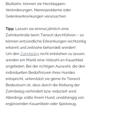
Blutbahn, können sie Herzklappen-
Veränderungen, Nierenprobleme oder 
Gelenkserkrankungen verursachen.
Tipp
: Lassen sie einmal jährlich eine 
Zahnkontrolle beim Tierarzt durchführen – so 
können entzündliche Erkrankungen rechtzeitig 
erkannt und zeitnahe behandelt werden!
Um den 
Zahnbelag
 nicht entstehen zu lassen, 
werden am Markt eine Vielzahl an Kauartikel 
angeboten. Bei der richtigen Auswahl, die den 
individuellen Bedürfnissen ihres Hundes 
entspricht, unterstützt sie gerne ihr Tierarzt.
Bedeutsam ist, dass durch die Reibung der 
Zahnbelag verhindert bzw. reduziert wird. 
Allerdings sollte ihrem Hund, unabhängig von 
ergänzenden Kauartikeln oder Spielzeug, 
regelmäßig die Zähne geputzt und er mit einer 
ausgewogenen Ernährung versorgt werden. 
Ist der Zahnstein zu stark, wird dieser unter 
Narkose entfernt. Auf diese Weise wird 
gewährleistet, dass es zu keinen Folgeschäden für 