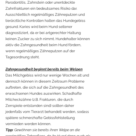
Parodontitis, Zahnstein oder unentdeckte 
Zahnfrakturen ein bedeutsames Risiko dar. 
Ausschließlich regelmäßiges Zähneputzen und 
tierärztliche Kontrollen halten das Hundegebiss 
gesund. Karies wird beim Hund seltener 
diagnostiziert, da er bei artgerechter Haltung 
keinen Zucker zu sich nimmt. Hundehalter können 
aktiv die Zahngesundheit beim Hund fördern, 
wenn regelmäßiges Zähneputzen auf der 
Tagesordnung steht.
Zahngesundheit beginnt bereits beim Welpen
Das Milchgebiss wird nur wenige Wochen alt und 
dennoch können in diesem Zeitraum Probleme 
auftreten, die sich auf die Zahngesundheit des 
erwachsenen Hundes auswirken. Schadhafte 
Milcheckzähne (z.B. Frakturen, die durch 
Zerrspiele entstanden sind) sollten daher 
jedenfalls vom Tierarzt behandelt werden, sodass 
spätere schmerzhafte Gebissfehlstellung 
vermieden werden können.
Tipp
: Gewöhnen sie bereits ihren Welpe an die 
regelmäßige Zahnpflege, da ihr Hund dann auch als 