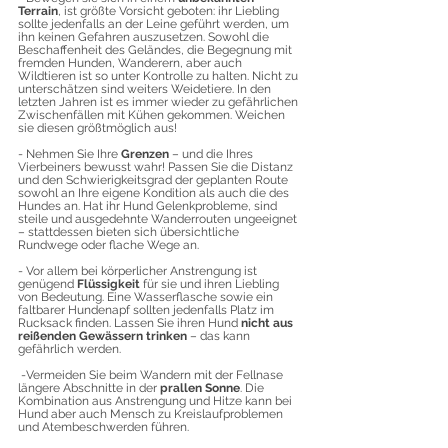
Terrain
, ist größte Vorsicht geboten: ihr Liebling 
sollte jedenfalls an der Leine geführt werden, um 
ihn keinen Gefahren auszusetzen. Sowohl die 
Beschaffenheit des Geländes, die Begegnung mit 
fremden Hunden, Wanderern, aber auch 
Wildtieren ist so unter Kontrolle zu halten. Nicht zu 
unterschätzen sind weiters Weidetiere. In den 
letzten Jahren ist es immer wieder zu gefährlichen 
Zwischenfällen mit Kühen gekommen. Weichen 
sie diesen größtmöglich aus!
- Nehmen Sie Ihre
 Grenzen 
– und die Ihres 
Vierbeiners bewusst wahr! Passen Sie die Distanz 
und den Schwierigkeitsgrad der geplanten Route 
sowohl an Ihre eigene Kondition als auch die des 
Hundes an. Hat ihr Hund Gelenkprobleme, sind 
steile und ausgedehnte Wanderrouten ungeeignet 
– stattdessen bieten sich übersichtliche 
Rundwege oder flache Wege an.
- Vor allem bei körperlicher Anstrengung ist 
genügend 
Flüssigkeit
 für sie und ihren Liebling 
von Bedeutung. Eine Wasserflasche sowie ein 
faltbarer Hundenapf sollten jedenfalls Platz im 
Rucksack finden. Lassen Sie ihren Hund 
nicht aus 
reißenden Gewässern trinken
 – das kann 
gefährlich werden.
 -Vermeiden Sie beim Wandern mit der Fellnase 
längere Abschnitte in der 
prallen Sonne
. Die 
Kombination aus Anstrengung und Hitze kann bei 
Hund aber auch Mensch zu Kreislaufproblemen 
und Atembeschwerden führen.