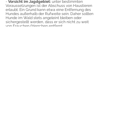
- 
Vorsicht im Jagdgebiet: 
unter bestimmten 
Voraussetzungen ist der Abschuss von Haustieren 
erlaubt. Ein Grund kann etwa eine Entfernung des 
Hundes außerhalb der Rufweite sein. Daher sollten 
Hunde im Wald stets angeleint bleiben oder 
sichergestellt werden, dass er sich nicht zu weit 
von Frauchen/Herrchen entfernt.
- Wildtiere benötigen zum Überleben Ruhe, Äsung 
und Deckung. Veranlasst durch die Störung des 
Menschen und ihres Begleiters, flüchten z.B. Rehe 
kilometerweit bis sie sich wieder sicher fühlen. 
Das Fluchtverhalten raubt den Tieren Kraft, die sie 
zum Überleben benötigen. Werden Eltern von 
ihren Jungtieren getrennt bzw. enormen Stress 
ausgesetzt, sind sie anfällig für Krankheiten.
- 
Vergessen sie nicht, ihren Hund ausreichend vor 
Zecken und Parasiten
 zu schützen. Es gibt eine 
Vielzahl an Möglichkeiten – ihr Tierarzt berät sie 
gerne!  
Kommentare